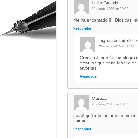
Lolita Galaxia
19 enero, 2015 en 20:02
Me ha encantado!!!!! Dios casi me
Responder
miguelabollado2012
20 enero, 2015 en 17:51
Gracias Juana 😉 me alegro q
estatuas que tiene Madrid en
favoritas
Responder
Maruxa
20 enero, 2015 en 13:33
guau! qué intenso, me he metido
estupor…
Responder