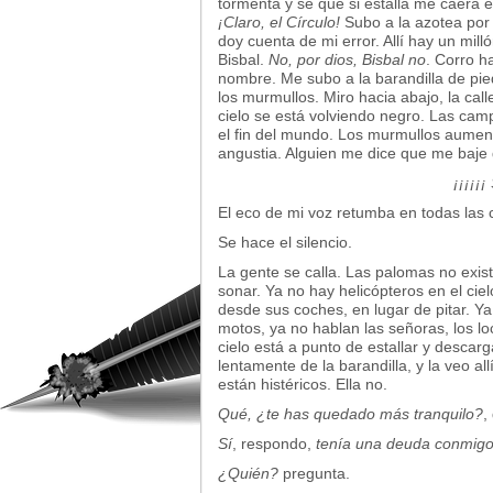
tormenta y sé que si estalla me caerá e
¡Claro, el Círculo!
Subo a la azotea por l
doy cuenta de mi error. Allí hay un mil
Bisbal.
No, por dios, Bisbal no
. Corro h
nombre. Me subo a la barandilla de pie
los murmullos. Miro hacia abajo, la call
cielo se está volviendo negro. Las ca
el fin del mundo. Los murmullos aument
angustia. Alguien me dice que me baje d
¡¡¡¡¡
El eco de mi voz retumba en todas las c
Se hace el silencio.
La gente se calla. Las palomas no exi
sonar. Ya no hay helicópteros en el ciel
desde sus coches, en lugar de pitar. Ya
motos, ya no hablan las señoras, los l
cielo está a punto de estallar y descar
lentamente de la barandilla, y la veo al
están histéricos. Ella no.
Qué, ¿te has quedado más tranquilo?
,
Sí
, respondo,
tenía una deuda conmig
¿Quién?
pregunta.