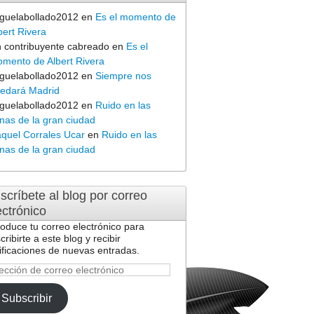
guelabollado2012
en
Es el momento de
bert Rivera
 contribuyente cabreado
en
Es el
mento de Albert Rivera
guelabollado2012
en
Siempre nos
edará Madrid
guelabollado2012
en
Ruido en las
nas de la gran ciudad
quel Corrales Ucar
en
Ruido en las
nas de la gran ciudad
scríbete al blog por correo
ectrónico
roduce tu correo electrónico para
cribirte a este blog y recibir
ificaciones de nuevas entradas.
ección
reo
Subscribir
ctrónico