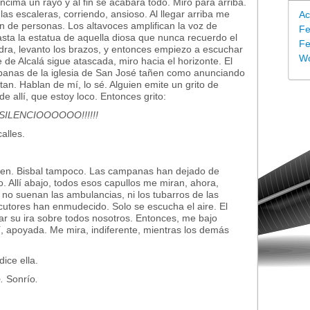
ncima un rayo y al fin se acabará todo. Miro para arriba.
as escaleras, corriendo, ansioso. Al llegar arriba me
Ac
lón de personas. Los altavoces amplifican la voz de
Fe
asta la estatua de aquella diosa que nunca recuerdo el
Fe
dra, levanto los brazos, y entonces empiezo a escuchar
Wo
e de Alcalá sigue atascada, miro hacia el horizonte. El
mpanas de la iglesia de San José tañen como anunciando
an. Hablan de mí, lo sé. Alguien emite un grito de
e allí, que estoy loco. Entonces grito:
¡ SILENCIOOOOOO!!!!!!
alles.
sten. Bisbal tampoco. Las campanas han dejado de
o. Allí abajo, todos esos capullos me miran, ahora,
 no suenan las ambulancias, ni los tubarros de las
ocutores han enmudecido. Solo se escucha el aire. El
gar su ira sobre todos nosotros. Entonces, me bajo
lí, apoyada. Me mira, indiferente, mientras los demás
 dice ella.
o.
Sonrío
.