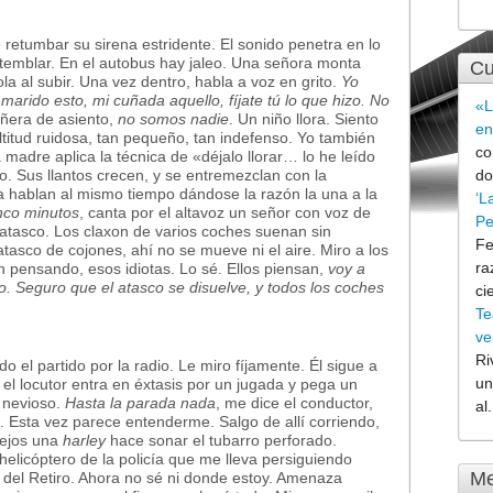
e retumbar su sirena estridente. El sonido penetra en lo
temblar. En el autobus hay jaleo. Una señora monta
Cu
a al subir. Una vez dentro, habla a voz en grito.
Yo
arido esto, mi cuñada aquello, fíjate tú lo que hizo. No
«L
ñera de asiento,
no somos nadie
. Un niño llora. Siento
en
titud ruidosa, tan pequeño, tan indefenso. Yo también
co
 madre aplica la técnica de «déjalo llorar… lo he leído
no. Sus llantos crecen, y se entremezclan con la
do
a hablan al mismo tiempo dándose la razón la una a la
‘L
nco minutos
, canta por el altavoz un señor con voz de
Pe
tasco. Los claxon de varios coches suenan sin
Fe
tasco de cojones, ahí no se mueve ni el aire. Miro a los
ra
n pensando, esos idiotas. Lo sé. Ellos piensan,
voy a
do. Seguro que el atasco se disuelve, y todos los coches
ci
Te
ve
Ri
 el partido por la radio. Le miro fíjamente. Él sigue a
un
s el locutor entra en éxtasis por un jugada y pega un
 nevioso.
Hasta la parada nada
, me dice el conductor,
al.
. Esta vez parece entenderme. Salgo de allí corriendo,
lejos una
harley
hace sonar el tubarro perforado.
 helicóptero de la policía que me lleva persiguiendo
Me
 del Retiro. Ahora no sé ni donde estoy. Amenaza