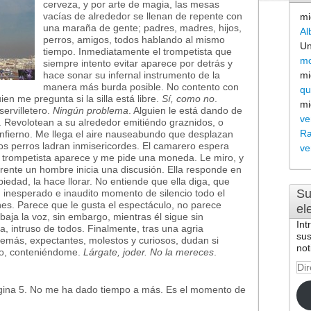
cerveza, y por arte de magia, las mesas
vacías de alrededor se llenan de repente con
mi
una maraña de gente; padres, madres, hijos,
Al
perros, amigos, todos hablando al mismo
Un
tiempo. Inmediatamente el trompetista que
mo
siempre intento evitar aparece por detrás y
hace sonar su infernal instrumento de la
mi
manera más burda posible. No contento con
qu
ien me pregunta si la silla está libre.
Sí, como no
.
mi
ervilletero.
Ningún problema
. Alguien le está dando de
ve
. Revolotean a su alrededor emitiéndo graznidos, o
Ra
l infierno. Me llega el aire nauseabundo que desplazan
os perros ladran inmisericordes. El camarero espera
ve
l trompetista aparece y me pide una moneda. Le miro, y
rente un hombre inicia una discusión. Ella responde en
iedad, la hace llorar. No entiende que ella diga, que
Su
n inesperado e inaudito momento de silencio todo el
s. Parece que le gusta el espectáculo, no parece
el
baja la voz, sin embargo, mientras él sigue sin
Int
lla, intruso de todos. Finalmente, tras una agria
sus
demás, expectantes, molestos y curiosos, dudan si
not
iro, conteniéndome.
Lárgate, joder. No la mereces
.
Dir
de
ágina 5. No me ha dado tiempo a más. Es el momento de
cor
ele