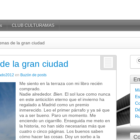
s
CLUB CULTURAMAS
enas de la gran ciudad
de la gran ciudad
lado2012
en
Buzón de posts
En
Me siento en la terraza con mi libro recién
comprado.
Mi
Nadie alrededor.
Bien
. El sol luce como nunca
Es
en este anticiclón eterno que el invierno ha
Co
regalado a Madrid como un premio
Dé
inmerecido. Leo el primer párrafo y ya sé que
va a ser bueno. Paro un momento. Me
Ru
enciendo un cigarrillo. Enseguida me meto en
la historia, no han sido necesarias más que
cuatro o cinco páginas. Los buenos saben
Co
cómo hacer las cosas. Doy un sorbo a la