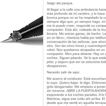
Salgo del parque.
Al llegar a la calle una ambulancia hac
más profundo de mi cerebro, y lo hace 
bronca porque no se ha respetado la col
siempre digo que, yo siempre hago, mi m
me lo puedo creer
, responde su compa
compasión. Está ahí, rodeado de la mul
lloraría. Me entran ganas, de hecho. La
en un libro», mientras habla por teléfo
conversación de las señoras, que ahor
otra.
Son las cinco horas y cuarentayci
robot. Nos quedamos atrapados en un a
compasión. Miro para delante. Hay un a
coches. Siguen pitando. Sé lo que está
pitar, y seguro que así se soluciona to
desaparecen
.
Necesito salir de aquí.
Me acerco al conductor. Está escuchando
lo suyo.
Quiero bajar
, le digo. Entonce
grito desgarrador. Me empiezo a poner
sin mirarme.
ABRE LA PUERTA AHORA
esquivando a los coches parados. A lo 
Mientras, sigue ese ruido ahí arriba. El
desde que me senté en aquella terraza