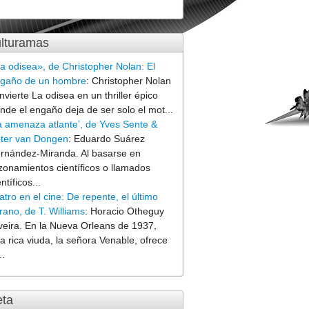
lturamas
a odisea», de Christopher Nolan: El
gaño de un hombre
:
Christopher Nolan
nvierte La odisea en un thriller épico
nde el engaño deja de ser solo el mot...
a amenaza atlante’, de Yves Sente &
ter van Dongen
:
Eduardo Suárez
rnández-Miranda. Al basarse en
zonamientos científicos o llamados
entíficos...
atro en el cine: De repente, el último
rano, de T. Williams
:
Horacio Otheguy
veira. En la Nueva Orleans de 1937,
a rica viuda, la señora Venable, ofrece
..
ta