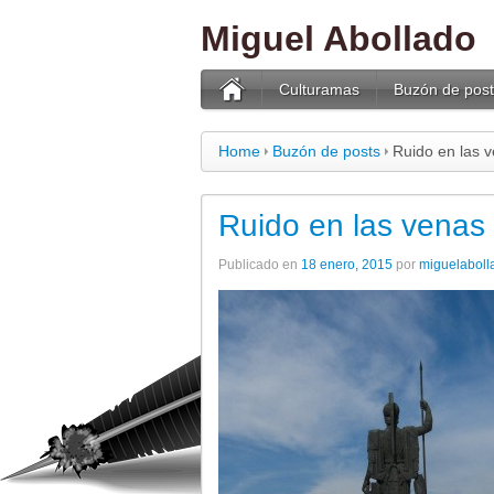
Miguel Abollado
Culturamas
Buzón de post
Home
Buzón de posts
Ruido en las v
Ruido en las venas 
Publicado en
18 enero, 2015
por
miguelabol