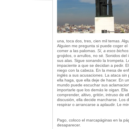
una, toca dos, tres, cien mil temas. Algu
Alguien me pregunta si puede coger el s
comer a las palomas.
Sí, a esos bichos
grojidos, o arrullos, no sé. Sonidos de
sus alas. Sigue sonando la trompeta. L
impaciente a que se decidan a pedir. E
niego con la cabeza. En la mesa de enf
inglés a sus acusaciones. La ataca sin p
ella haga, que ella deje de hacer. En u
mundo puede escuchar sus aclamacione
importarle que los demás le oigan. Ella 
comprender, altivo, gritón, intruso de e
discusión, ella decide marcharse. Los 
respirar o arrancarse a aplaudir. Le m
Pago, coloco el marcapáginas en la p
desaparecer.