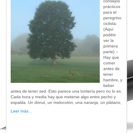
consejos
prácticos
para el
peregrino
ciclista:
(Aquí
podéis
ver la
primera
parte) –
Hay que
comer
antes de
tener
hambre, y
beber
antes de tener sed. Esto parece una tontería pero no lo es.
Cada hora y media hay que meterse algo entre pecho y
espalda. Un dónut, un melocotón, una naranja, un plátano,
Leer más…