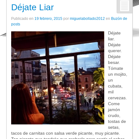
Déjate Liar
Publicado en
19 febrero, 2015
por
miguelabollado2012
en
Buzón de
posts
Déjate
liar.
Déjate
querer.
Déjate
besar.
Tómate
un mojito,
un
cubata,
mil
cervezas.
Come
jamón
crudo,
tostas de
setas,
tacos de carnitas con salsa verde picante, muy picante.