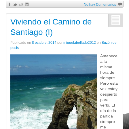
No hay Comentarios
Viviendo el Camino de
Santiago (I)
Publicado en
8 octubre, 2014
por
miguelabollado2012
en
Buzón de
posts
Amanece
a la
misma
hora de
siempre.
Pero esta
vez estoy
despierto
para
verlo. El
día de la
partida
siempre
me