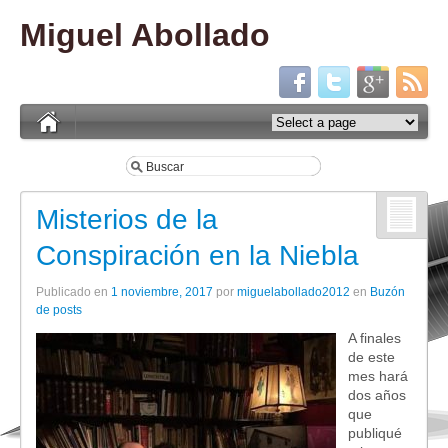
Miguel Abollado
Misterios de la
Conspiración en la Niebla
Publicado en
1 noviembre, 2017
por
miguelabollado2012
en
Buzón
de posts
A finales
de este
mes hará
dos años
que
publiqué