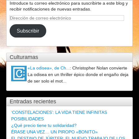
Introduce tu correo electrónico para suscribirte a este blog y
recibir notificaciones de nuevas entradas.
Dirección
de
correo
Subscribir
electrónico
Culturamas
«La odisea», de Ch...
:
Christopher Nolan convierte
La odisea en un thriller épico donde el engaño deja
de ser solo el mot...
Entradas recientes
‘CONSTELACIONES’: LA VIDA TIENE INFINITAS
POSIBILIDADES
¿Qué precio tiene tu solidaridad?
ÉRASE UNA VEZ… UN PIROPO «BONITO»
EL DESTINO DE JÚPITER: EL NUEVO TRABAJO DE LOS