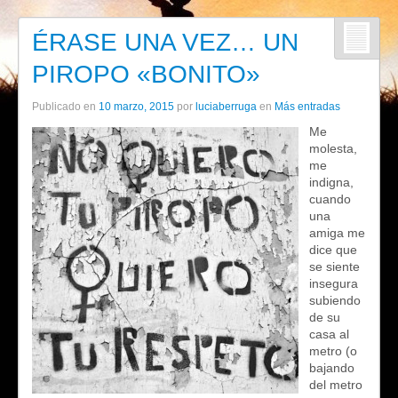
ÉRASE UNA VEZ… UN
PIROPO «BONITO»
Publicado en
10 marzo, 2015
por
luciaberruga
en
Más entradas
Me
molesta,
me
indigna,
cuando
una
amiga me
dice que
se siente
insegura
subiendo
de su
casa al
metro (o
bajando
del metro