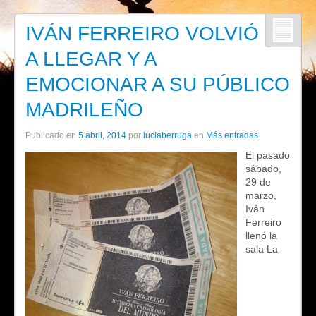
IVÁN FERREIRO VOLVIÓ
A LLEGAR Y A
EMOCIONAR A SU PÚBLICO
MADRILEÑO
Publicado en
5 abril, 2014
por
luciaberruga
en
Más entradas
El pasado
sábado,
29 de
marzo,
Iván
Ferreiro
llenó la
sala La