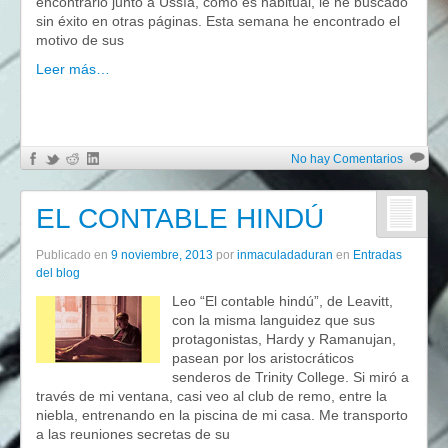
encontrarlo junto a Ussía, como es habitual, le he buscado
sin éxito en otras páginas. Esta semana he encontrado el
motivo de sus
Leer más…
No hay Comentarios
EL CONTABLE HINDÚ
Publicado en
9 noviembre, 2013
por
inmaculadaduran
en
Entradas
del blog
Leo “El contable hindú”, de Leavitt,
con la misma languidez que sus
protagonistas, Hardy y Ramanujan,
pasean por los aristocráticos
senderos de Trinity College. Si miró a
través de mi ventana, casi veo al club de remo, entre la
niebla, entrenando en la piscina de mi casa. Me transporto
a las reuniones secretas de su