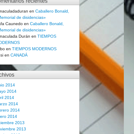
mentarios recientes
maculadaduran
en
Caballero Bonald,
emorial de disidencias»
fa Caunedo
en
Caballero Bonald,
emorial de disidencias»
maculada Durán
en
TIEMPOS
ODERNOS
obo
en
TIEMPOS MODERNOS
si
en
CANADÁ
chivos
nio 2014
ayo 2014
ril 2014
rzo 2014
brero 2014
ero 2014
ciembre 2013
viembre 2013