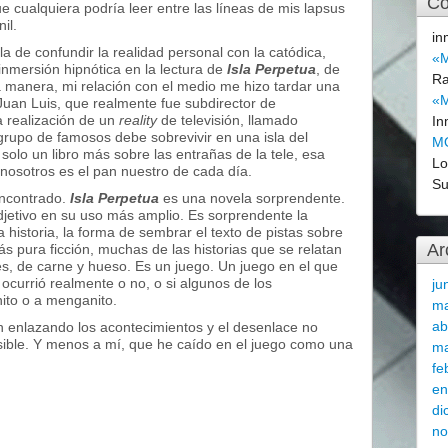
Co
e cualquiera podría leer entre las líneas de mis lapsus
il.
in
la de confundir la realidad personal con la catódica,
«M
inmersión hipnótica en la lectura de
Isla Perpetua
, de
Ra
manera, mi relación con el medio me hizo tardar una
«M
uan Luis, que realmente fue subdirector de
a realización de un
reality
de televisión, llamado
In
 grupo de famosos debe sobrevivir en una isla del
M
solo un libro más sobre las entrañas de la tele, esa
L
 nosotros es el pan nuestro de cada día.
Su
encontrado.
Isla Perpetua
es una novela sorprendente.
adjetivo en su uso más amplio. Es sorprendente la
 la historia, la forma de sembrar el texto de pistas sobre
Ar
ás pura ficción, muchas de las historias que se relatan
es, de carne y hueso. Es un juego. Un juego en el que
ocurrió realmente o no, o si algunos de los
ju
ito o a menganito.
m
ab
n enlazando los acontecimientos y el desenlace no
sible. Y menos a mí, que he caído en el juego como una
ma
fe
en
di
no