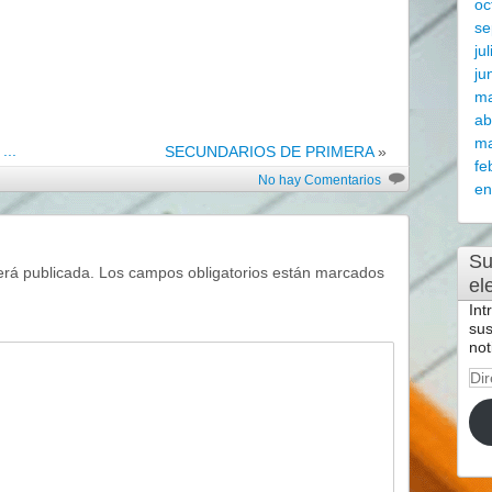
oc
se
ju
ju
m
ab
ma
..
SECUNDARIOS DE PRIMERA
»
fe
No hay Comentarios
en
Su
erá publicada.
Los campos obligatorios están marcados
el
Int
sus
not
Dir
de
cor
ele