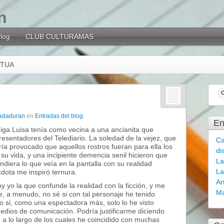
n
blog
CLUB CULTURAMAS
ETUA
adaduran
en
Entradas del blog
En
ga Luisa tenía como vecina a una ancianita que
resentadores del Telediario. La soledad de la vejez, que
Ca
a provocado que aquellos rostros fueran para ella los
di
su vida, y una incipiente demencia senil hicieron que
La
diera lo que veía en la pantalla con su realidad
La
cdota me inspiró ternura.
Ar
y yo la que confunde la realidad con la ficción, y me
Ma
, a menudo, no sé si con tal personaje he tenido
 o si, como una espectadora más, solo lo he visto
edios de comunicación. Podría justificarme diciendo
, a lo largo de los cuales he coincidido con muchas