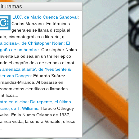
lturamas
‘LUX’, de Mario Cuenca Sandoval
:
Carlos Manzano. En términos
generales se llama distopía al
lato, cinematográfico o literario, q...
a odisea», de Christopher Nolan: El
gaño de un hombre
:
Christopher Nolan
nvierte La odisea en un thriller épico
nde el engaño deja de ser solo el mot...
a amenaza atlante’, de Yves Sente &
ter van Dongen
:
Eduardo Suárez
rnández-Miranda. Al basarse en
zonamientos científicos o llamados
entíficos...
atro en el cine: De repente, el último
rano, de T. Williams
:
Horacio Otheguy
veira. En la Nueva Orleans de 1937,
a rica viuda, la señora Venable, ofrece
..