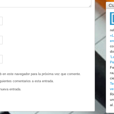
Cu
re
«L
en
co
do
‘L
Pe
Fe
ra
eb en este navegador para la próxima vez que comente.
ci
iguientes comentarios a esta entrada.
Te
ve
 nueva entrada.
Ri
un
al.