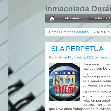
Inmaculada Durá
Culturamas
Entradas del 
Home
Entradas del blog
ISLA PERP
ISLA PERPETUA
Publicado en
15 diciembre, 2013
por
inmacul
Hace años, mi ami
hablaba con los p
seguramente habrí
más familiares en 
esta señora confun
cotidiana. La ané
En cambio, hoy so
encuentro con que
relación personal
aparecer en los m
que llevo años trabajando en televisión