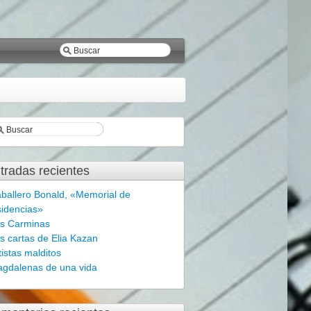
tradas recientes
ballero Bonald, «Memorial de
sidencias»
s Carminas
s cartas de Elia Kazan
tistas malditos
gdalenas de una vida