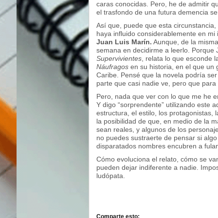
caras conocidas. Pero, he de admitir qu
el trasfondo de una futura demencia sen
Así que, puede que esta circunstancia, 
haya influido considerablemente en mi 
Juan Luis Marín.
Aunque, de la misma 
semana en decidirme a leerlo. Porque J
Supervivientes
, relata lo que esconde l
Náufragos
en su historia, en el que un
Caribe. Pensé que la novela podría ser 
parte que casi nadie ve, pero que para
Pero, nada que ver con lo que me he 
Y digo “sorprendente” utilizando este 
estructura, el estilo, los protagonistas,
la posibilidad de que, en medio de la m
sean reales, y algunos de los personaj
no puedes sustraerte de pensar si algo 
disparatados nombres encubren a fulan
Cómo evoluciona el relato, cómo se va
pueden dejar indiferente a nadie. Impo
ludópata.
Comparte esto: