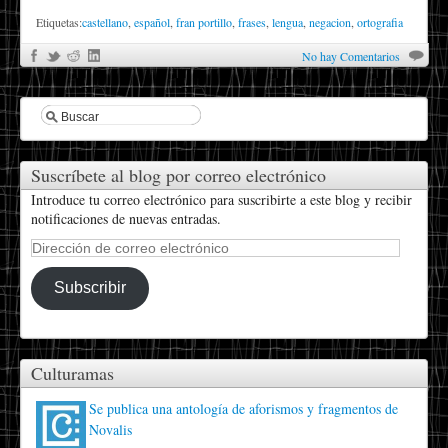
Etiquetas:
castellano
,
español
,
fran portillo
,
frases
,
lengua
,
negacion
,
ortografia
No hay Comentarios
Suscríbete al blog por correo electrónico
Introduce tu correo electrónico para suscribirte a este blog y recibir
notificaciones de nuevas entradas.
Dirección
de
correo
Subscribir
electrónico
Culturamas
Se publica una antología de aforismos y fragmentos de
Novalis