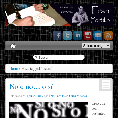
Home
Posts tagged "frases"
No o no… o sí
Publicado en
4 junio, 2015
por
Fran Portillo
en
Otras entradas
Creo que
son
bastantes