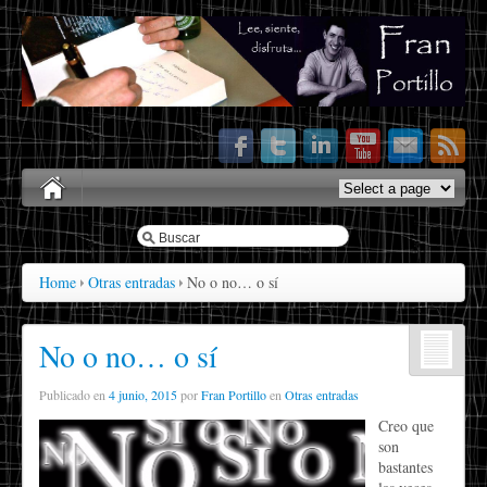
Home
Otras entradas
No o no… o sí
No o no… o sí
Publicado en
4 junio, 2015
por
Fran Portillo
en
Otras entradas
Creo que
son
bastantes