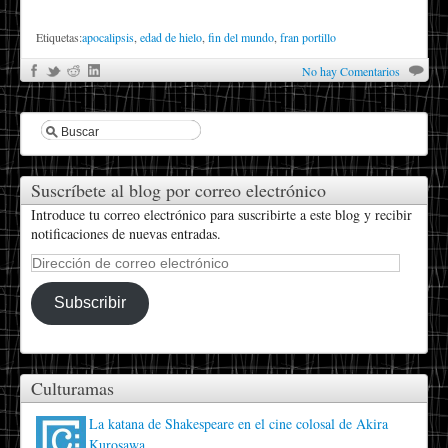
Etiquetas:
apocalipsis
,
edad de hielo
,
fin del mundo
,
fran portillo
No hay Comentarios
Suscríbete al blog por correo electrónico
Introduce tu correo electrónico para suscribirte a este blog y recibir
notificaciones de nuevas entradas.
Dirección
de
correo
Subscribir
electrónico
Culturamas
La katana de Shakespeare en el cine colosal de Akira
Kurosawa