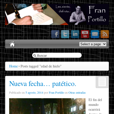
Home
Posts tagged "edad de hielo"
Nueva fecha… patético.
Publicado en
5 agosto, 2014
por
Fran Portillo
en
Otras entradas
El fin del
mundo
ocurrirá