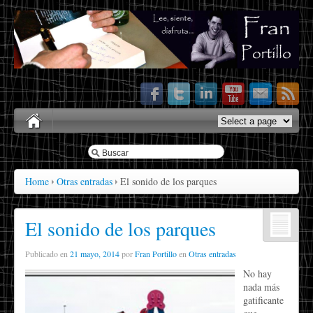
Home
Otras entradas
El sonido de los parques
El sonido de los parques
Publicado en
21 mayo, 2014
por
Fran Portillo
en
Otras entradas
No hay
nada más
gatificante