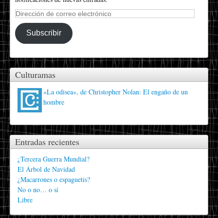
Dirección
de
correo
Subscribir
electrónico
Culturamas
«La odisea», de Christopher Nolan: El engaño de un
hombre
Entradas recientes
¿Tercera Guerra Mundial?
El Árbol de Navidad
¿Macarrones o espaguetis?
No o no… o sí
Libre