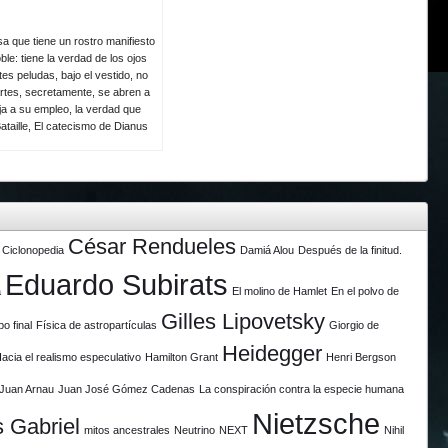
a que tiene un rostro manifiesto
le: tiene la verdad de los ojos
es peludas, bajo el vestido, no
rtes, secretamente, se abren a
eja a su empleo, la verdad que
ataille, El catecismo de Dianus
César Rendueles
Ciclonopedia
Damiá Alou
Después de la finitud.
Eduardo Subirats
a
El molino de Hamlet
En el polvo de
Gilles Lipovetsky
po final
Física de astropartículas
Giorgio de
Heidegger
acia el realismo especulativo
Hamilton Grant
Henri Bergson
Juan Arnau
Juan José Gómez Cadenas
La conspiración contra la especie humana
Nietzsche
 Gabriel
mitos ancestrales
Neutrino
NEXT
Nihil