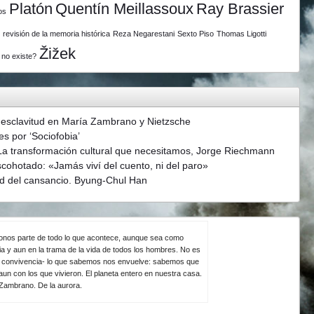
Platón
Quentín Meillassoux
Ray Brassier
os
revisión de la memoria histórica
Reza Negarestani
Sexto Piso
Thomas Ligotti
Žižek
 no existe?
 esclavitud en María Zambrano y Nietzsche
s por ‘Sociofobia’
La transformación cultural que necesitamos, Jorge Riechmann
scohotado: «Jamás viví del cuento, ni del paro»
d del cansancio. Byung-Chul Han
ndonos parte de todo lo que acontece, aunque sea como
ia y aun en la trama de la vida de todos los hombres. No es
la convivencia- lo que sabemos nos envuelve: sabemos que
un con los que vivieron. El planeta entero en nuestra casa.
 Zambrano. De la aurora.