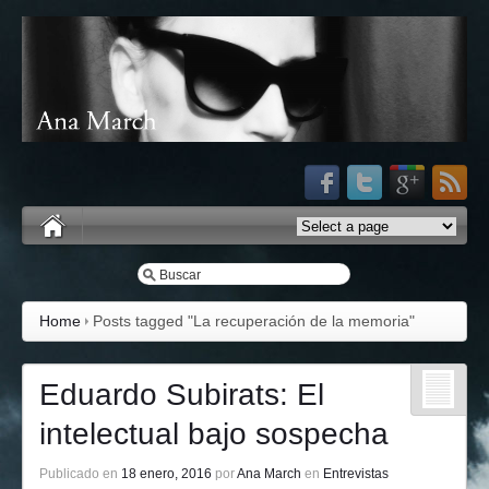
Home
Posts tagged "La recuperación de la memoria"
Eduardo Subirats: El
intelectual bajo sospecha
Publicado en
18 enero, 2016
por
Ana March
en
Entrevistas