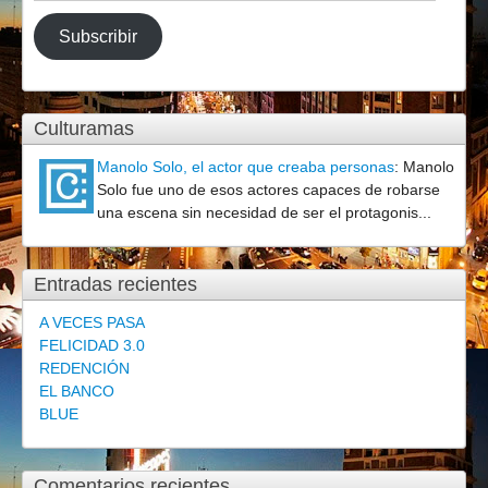
de
correo
Subscribir
electrónico
Culturamas
Manolo Solo, el actor que creaba personas
:
Manolo
Solo fue uno de esos actores capaces de robarse
una escena sin necesidad de ser el protagonis...
Entradas recientes
A VECES PASA
FELICIDAD 3.0
REDENCIÓN
EL BANCO
BLUE
Comentarios recientes