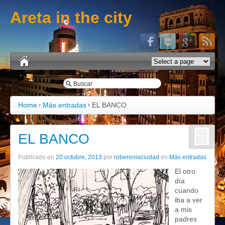
Areta in the city
Home
Más entradas
EL BANCO
EL BANCO
Publicado en
20 octubre, 2013
por
roberenlaciudad
en
Más entradas
El otro
día
cuando
iba a ver
a mis
padres