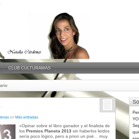
CLUB CULTURAMAS
ario
So
o
Per
denas
en
Más entradas
YO
Sep
«Opinar sobre el libro ganador y el finalista de
los
Premios Planeta 2013
sin haberlos leídos
qui
sería poco lógico, pero a priori un psé… muy
sig