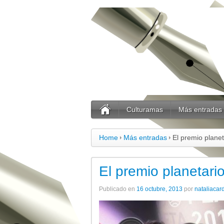
Culturamas
Más entradas
Home
Más entradas
El premio planet
El premio planetari
Publicado en
16 octubre, 2013
por
nataliacar