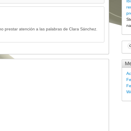
Ib
re
pr
St
na
no prestar atención a las palabras de Clara Sánchez.
Me
Ac
Fe
Fe
Wo