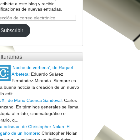
cribirte a este blog y recibir
ificaciones de nuevas entradas.
ección
reo
Subscribir
ctrónico
lturamas
‘Noche de verbena’, de Raquel
Arbeteta
:
Eduardo Suárez
Fernández-Miranda. Siempre es
a buena noticia la creación de un nuevo
llo edit...
UX’, de Mario Cuenca Sandoval
:
Carlos
nzano. En términos generales se llama
stopía al relato, cinematográfico o
erario, q...
a odisea», de Christopher Nolan: El
gaño de un hombre
:
Christopher Nolan
nvierte La odisea en un thriller épico