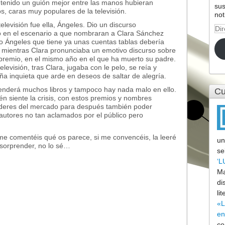
 tenido un guión mejor entre las manos hubieran
sus
s, caras muy populares de la televisión.
not
televisión fue ella, Ángeles. Dio un discurso
Dir
ó en el escenario a que nombraran a Clara Sánchez
de
ro Ángeles que tiene ya unas cuentas tablas debería
cor
mientras Clara pronunciaba un emotivo discurso sobre
ele
te premio, en el mismo año en el que ha muerto su padre.
evisión, tras Clara, jugaba con le pelo, se reía y
ña inquieta que arde en deseos de saltar de alegría.
nderá muchos libros y tampoco hay nada malo en ello.
Cu
ién siente la crisis, con estos premios y nombres
íderes del mercado para después también poder
 autores no tan aclamados por el público pero
 me comentéis qué os parece, si me convencéis, la leeré
un
sorprender, no lo sé…
se
‘L
Ma
di
lit
«L
en
co