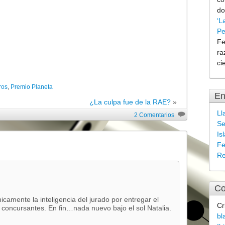
do
‘L
Pe
Fe
ra
ci
ros
,
Premio Planeta
En
¿La culpa fue de la RAE?
»
Ll
2 Comentarios
Se
Is
Fe
Re
Co
camente la inteligencia del jurado por entregar el
Cr
 concursantes. En fin…nada nuevo bajo el sol Natalia.
bl