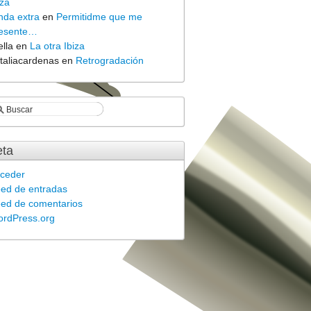
iza
nda extra
en
Permitidme que me
esente…
ella
en
La otra Ibiza
taliacardenas
en
Retrogradación
ta
ceder
ed de entradas
ed de comentarios
rdPress.org