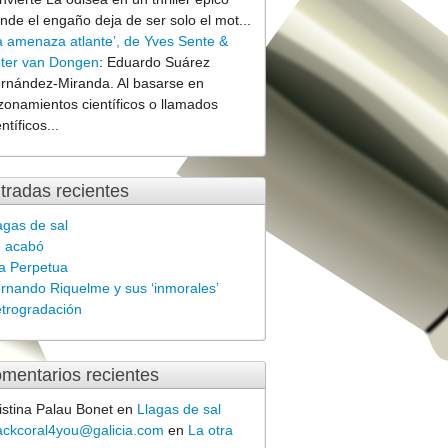
nde el engaño deja de ser solo el mot...
a amenaza atlante’, de Yves Sente &
ter van Dongen
:
Eduardo Suárez
rnández-Miranda. Al basarse en
zonamientos científicos o llamados
entíficos...
tradas recientes
agas de sal
 acabó
la Perpetua
rnando Riquelme y sus ‘inmorales’
trogradación
mentarios recientes
istina Palau Bonet
en
Llagas de sal
ackcoral4you@galicia.com
en
La otra