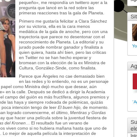
pequeño», me respondía un twittero ayer a la
pregunta que lancé en la red sobre las
primeras reacciones tras la gala de Planeta.
Si
Primero me gustaría felicitar a Clara Sánchez
por su victoria, ella es la cara menos
mediática de la gala de anoche, pero con una
trayectoria que parece no desentonar con el
reconocimiento de Planeta. La editorial y su
Yo
jurado puede nombrar ganador y finalista a
quien quiera, hasta ahí bien, pero las críticas
en Twitter no se han hecho esperar y
bromean con la elección de la ex Ministra de
Ag
Cultura, González-Sinde, como finalista.
Parece que Ángeles no cae demasiado bien
en las redes y lo entiendo, no es un personaje
 papel como Ministra dejó mucho que desear, aún
de» en la calle. Después se dedicó a dirigir la Academia
el campo del guión es más fructífera, algunos premios y
¨A
onde las haya y siempre rodeada de polémicas, quizás
o poca intención tengo de leer
El buen hijo,
de momento.
an logrado convencerme, el último,
Mentiras y Gordas
ay que hacer una película sobre la juventud fiestera de
Su
ias del Kronen
… El resultado fue un verano de
gos viven como si no hubiera mañana hasta que uno de
el
a. Lo mejor de aquella película la interpretación de
Int