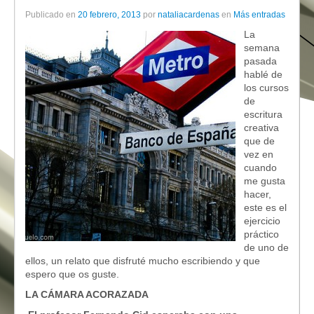
Publicado en
20 febrero, 2013
por
nataliacardenas
en
Más entradas
La
semana
pasada
hablé de
los cursos
de
escritura
creativa
que de
vez en
cuando
me gusta
hacer,
este es el
ejercicio
práctico
de uno de
ellos, un relato que disfruté mucho escribiendo y que
espero que os guste.
LA CÁMARA ACORAZADA