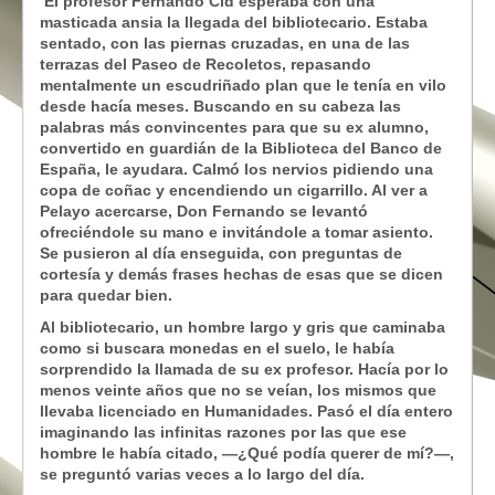
El profesor Fernando Cid esperaba con una
masticada ansia la llegada del bibliotecario. Estaba
sentado, con las piernas cruzadas, en una de las
terrazas del Paseo de Recoletos, repasando
mentalmente un escudriñado plan que le tenía en vilo
desde hacía meses. Buscando en su cabeza las
palabras más convincentes
para que su ex alumno,
convertido en guardián de la Biblioteca del Banco de
España, le ayudara. Calmó los nervios pidiendo una
copa de coñac y encendiendo un cigarrillo. Al ver a
Pelayo acercarse, Don Fernando se levantó
ofreciéndole su mano e invitándole a tomar asiento.
Se pusieron al día enseguida, con preguntas de
cortesía y demás frases hechas de esas que se dicen
para quedar bien.
Al bibliotecario, un hombre largo y gris que caminaba
como si buscara monedas en el suelo, le había
sorprendido la llamada de su ex profesor. Hacía por lo
menos
veinte años que no se veían, los mismos que
llevaba licenciado en Humanidades. Pasó el día entero
imaginando las infinitas razones por las que ese
hombre le había citado, —¿Qué podía querer de mí?—,
se preguntó varias veces a lo largo del día.