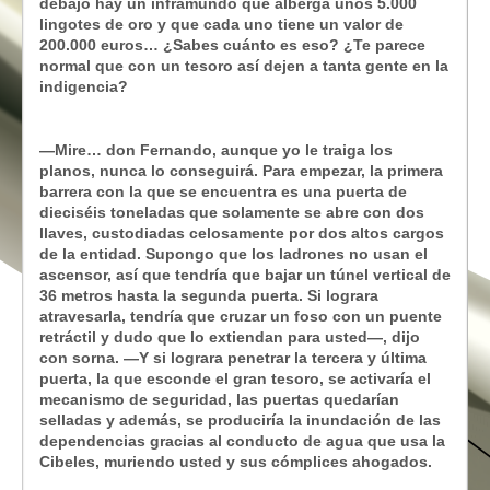
debajo hay un inframundo que alberga unos 5.000
lingotes de oro y que cada uno tiene un valor de
200.000 euros… ¿Sabes cuánto es eso? ¿Te parece
normal que con un tesoro así dejen a tanta gente en la
indigencia?
—Mire… don Fernando, aunque yo le traiga los
planos, nunca lo conseguirá. Para empezar, la primera
barrera con la que se encuentra es una puerta de
dieciséis toneladas que solamente se abre con dos
llaves, custodiadas celosamente por dos altos cargos
de la entidad. Supongo que los ladrones no usan el
ascensor, así que tendría que bajar un túnel vertical de
36 metros hasta la segunda puerta. Si lograra
atravesarla, tendría que cruzar un foso con un puente
retráctil y dudo que lo extiendan para usted—, dijo
con sorna. —Y si lograra penetrar la tercera y última
puerta, la que esconde el gran tesoro, se activaría el
mecanismo de seguridad, las puertas quedarían
selladas y además, se produciría la inundación de las
dependencias gracias al conducto de agua que usa la
Cibeles, muriendo usted y sus cómplices ahogados.