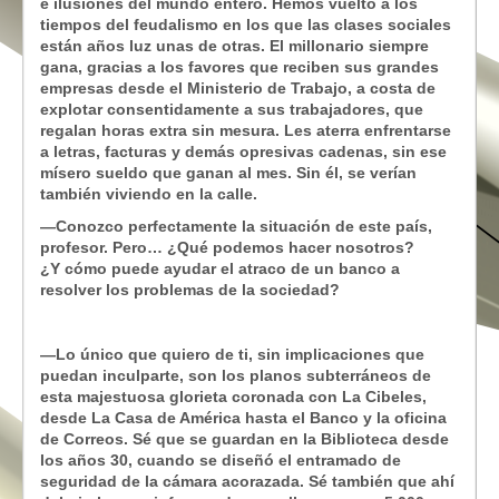
e ilusiones del mundo entero. Hemos vuelto a los
tiempos del feudalismo en los que las clases sociales
están años luz unas de otras. El millonario siempre
gana, gracias a los favores que reciben sus grandes
empresas desde el Ministerio de Trabajo, a costa de
explotar consentidamente a sus trabajadores, que
regalan horas extra sin mesura. Les aterra enfrentarse
a letras, facturas y demás opresivas cadenas, sin ese
mísero sueldo que ganan al mes. Sin él, se verían
también viviendo en la calle.
—Conozco perfectamente la situación de este país,
profesor. Pero… ¿Qué podemos hacer nosotros?
¿Y cómo puede ayudar el atraco de un banco a
resolver los problemas de la sociedad?
—Lo único que quiero de ti, sin implicaciones que
puedan inculparte, son los planos subterráneos de
esta majestuosa glorieta coronada con La Cibeles,
desde La Casa de América hasta el Banco y la oficina
de Correos. Sé que se guardan en la Biblioteca desde
los años 30, cuando se diseñó el entramado de
seguridad de la cámara acorazada. Sé también que ahí