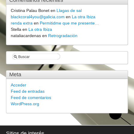
Comentarios recientes
Cristina Palau Bonet
en
Llagas de sal
blackcoral4you@galicia.com
en
La otra Ibiza
renda extra
en
Permitidme que me presente…
Stella
en
La otra Ibiza
nataliacardenas
en
Retrogradación
Meta
Acceder
Feed de entradas
Feed de comentarios
WordPress.org
Sitios de interés