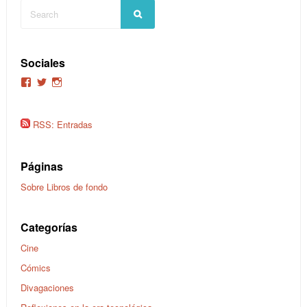
Sociales
Ver
Ver
Ver
perfil
perfil
perfil
de
de
de
librosdefondo
@SilviaP3
librosdefondo
RSS: Entradas
en
en
en
Facebook
Twitter
Instagram
Páginas
Sobre Libros de fondo
Categorías
Cine
Cómics
Divagaciones