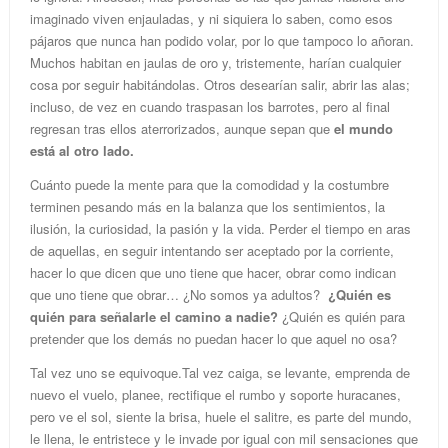
imaginado viven enjauladas, y ni siquiera lo saben, como esos
pájaros que nunca han podido volar, por lo que tampoco lo añoran.
Muchos habitan en jaulas de oro y, tristemente, harían cualquier
cosa por seguir habitándolas. Otros desearían salir, abrir las alas;
incluso, de vez en cuando traspasan los barrotes, pero al final
regresan tras ellos aterrorizados, aunque sepan que
el mundo
está al otro lado.
Cuánto puede la mente para que la comodidad y la costumbre
terminen pesando más en la balanza que los sentimientos, la
ilusión, la curiosidad, la pasión y la vida. Perder el tiempo en aras
de aquellas, en seguir intentando ser aceptado por la corriente,
hacer lo que dicen que uno tiene que hacer, obrar como indican
que uno tiene que obrar… ¿No somos ya adultos?
¿Quién es
quién para señalarle el camino a nadie?
¿Quién es quién para
pretender que los demás no puedan hacer lo que aquel no osa?
Tal vez uno se equivoque.Tal vez caiga, se levante, emprenda de
nuevo el vuelo, planee, rectifique el rumbo y soporte huracanes,
pero ve el sol, siente la brisa, huele el salitre, es parte del mundo,
le llena, le entristece y le invade por igual con mil sensaciones que