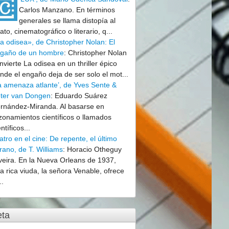
Carlos Manzano. En términos
generales se llama distopía al
lato, cinematográfico o literario, q...
a odisea», de Christopher Nolan: El
gaño de un hombre
:
Christopher Nolan
nvierte La odisea en un thriller épico
nde el engaño deja de ser solo el mot...
a amenaza atlante’, de Yves Sente &
ter van Dongen
:
Eduardo Suárez
rnández-Miranda. Al basarse en
zonamientos científicos o llamados
entíficos...
atro en el cine: De repente, el último
rano, de T. Williams
:
Horacio Otheguy
veira. En la Nueva Orleans de 1937,
a rica viuda, la señora Venable, ofrece
..
ta