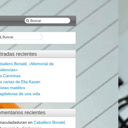
tradas recientes
ballero Bonald, «Memorial de
sidencias»
s Carminas
s cartas de Elia Kazan
tistas malditos
gdalenas de una vida
mentarios recientes
maculadaduran
en
Caballero Bonald,