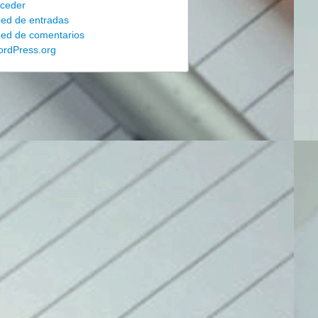
ceder
ed de entradas
ed de comentarios
rdPress.org