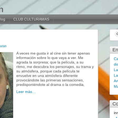
n
blog
CLUB CULTURAMAS
uran
En
A veces me gusta ir al cine sin tener apenas
información sobre lo que vaya a ver. Me
Ca
agrada la sorpresa; que la película, a su
di
ritmo, me descubra los personajes, su trama y
La
su atmósfera, porque cada película te
La
envuelve en una atmósfera diferente
provocándote las primeras sensaciones,
Ar
predisponiéndote al drama o la comedia,
Ma
Leer más…
Co
in