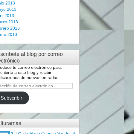
nio 2013
ayo 2013
ril 2013
rzo 2013
brero 2013
ero 2013
scríbete al blog por correo
ectrónico
roduce tu correo electrónico para
cribirte a este blog y recibir
ificaciones de nuevas entradas.
ección
reo
Subscribir
ctrónico
lturamas
‘LUX’, de Mario Cuenca Sandoval
: