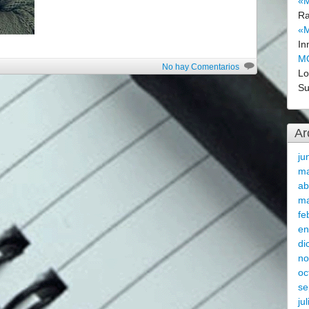
«M
Ra
«M
In
M
No hay Comentarios
L
Su
Ar
ju
m
ab
ma
fe
en
di
no
oc
se
ju