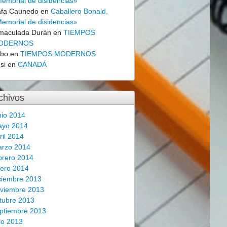
emorial de disidencias»
fa Caunedo
en
Caballero Bonald,
emorial de disidencias»
maculada Durán
en
TIEMPOS
ODERNOS
obo
en
TIEMPOS MODERNOS
si
en
CANADÁ
chivos
nio 2014
ayo 2014
ril 2014
rzo 2014
brero 2014
ero 2014
ciembre 2013
viembre 2013
tubre 2013
ptiembre 2013
lio 2013