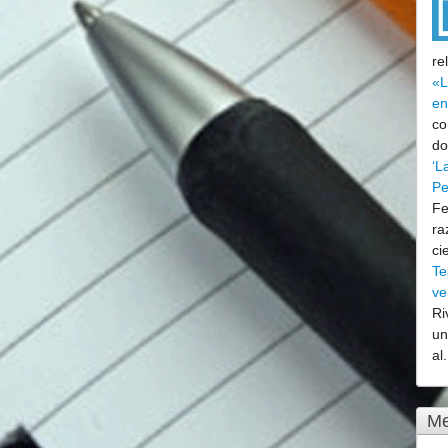
re
«L
en
co
do
‘L
Pe
Fe
ra
ci
Te
ve
Ri
un
al.
Me