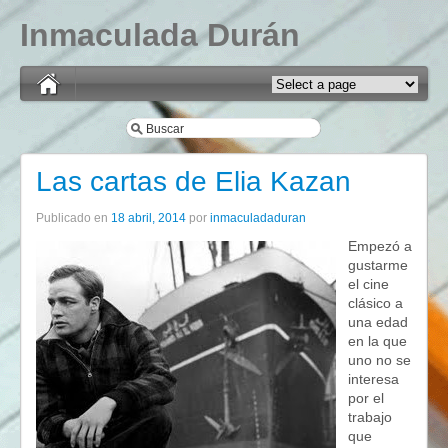
Inmaculada Durán
Las cartas de Elia Kazan
Publicado en
18 abril, 2014
por
inmaculadaduran
Empezó a
gustarme
el cine
clásico a
una edad
en la que
uno no se
interesa
por el
trabajo
que