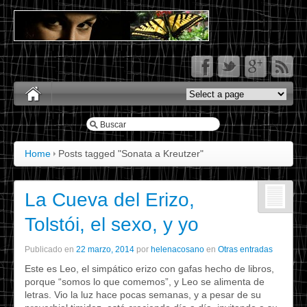
Home
Posts tagged "Sonata a Kreutzer"
La Cueva del Erizo,
Tolstói, el sexo, y yo
Publicado en
22 marzo, 2014
por
helenacosano
en
Otras entradas
Este es Leo, el simpático erizo con gafas hecho de libros,
porque “somos lo que comemos”, y Leo se alimenta de
letras. Vio la luz hace pocas semanas, y a pesar de su