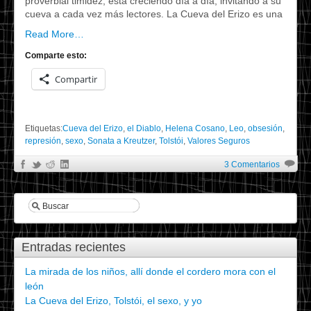
proverbial timidez, está creciendo día a día, invitando a su
cueva a cada vez más lectores. La Cueva del Erizo es una
Read More…
Comparte esto:
Compartir
Etiquetas:
Cueva del Erizo
,
el Diablo
,
Helena Cosano
,
Leo
,
obsesión
,
represión
,
sexo
,
Sonata a Kreutzer
,
Tolstói
,
Valores Seguros
3 Comentarios
Entradas recientes
La mirada de los niños, allí donde el cordero mora con el
león
La Cueva del Erizo, Tolstói, el sexo, y yo