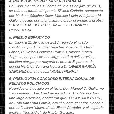
4. PREMIO MEMORIAL SILVERIO CAÑADA
En Gijón, siendo las 19 horas del día 11 de julio de 2013,
se reúne el jurado del premio Silverio Cañada, compuesto
por Mariano Sánchez Soler, Marcelo Luján y Alejandro M.
Gallo, y decide por unanimidad otorgar el premio a la obra
“LA SOLEDAD DEL MAL”, del escritor
HORACIO
CONVERTINI
.
5.
PREMIO ESPARTACO
En Gijón, a 11 de julio de 2013, reunido el jurado
constituido por Dña. Pilar Sánchez Vicente, D. David
López, D. Rafael González Ruiz y D. Alfonso Mateo-
Sagasta, después de una larga y ardua deliberación,
deciden otorgar por mayoría el premio Espartaco de
novela histórica Semana Negra a D.
JAVIER GARCÍA
SÁNCHEZ
por su novela “ROBESPIERRE”.
6.
PREMIO XXVI CONCURSO INTERNACIONAL DE
RELATOS POLICIACOS
Reunidos el 6 de julio en el Hotel Don Manuel D. Guillermo
Saccomanno, Dña. Elia Barceló y Dña. Ana Merino, tras
una larga discusión, acordaron que “TODOS MUERTOS”,
de
Lola Sanabria García
, era el cuento ganador, siendo el
primer finalista “Mujeres”, de Elmer Córdoba, y el segundo
finalista “Homicidio”, de Rubén Gonzalo.