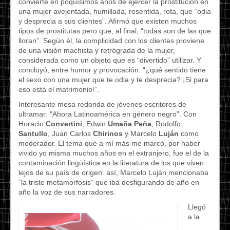
convierte en poquísimos años de ejercer la prostitución en
una mujer avejentada, humillada, resentida, rota, que “odia
y desprecia a sus clientes”. Afirmó que existen muchos
tipos de prostitutas pero que, al final, “todas son de las que
lloran”. Según él, la complicidad con los clientes proviene
de una visión machista y retrógrada de la mujer,
considerada como un objeto que es “divertido” utilizar. Y
concluyó, entre humor y provocación: “¿qué sentido tiene
el sexo con una mujer que te odia y te desprecia? ¡Si para
eso está el matrimonio!”.
Interesante mesa redonda de jóvenes escritores de
ultramar: “Ahora Latinoamérica en género negro”. Con
Horacio
Convertini
, Edwin
Umaña Peña
, Rodolfo
Santullo
, Juan Carlos
Chirinos
y Marcelo
Luján
como
moderador. El tema que a mí más me marcó, por haber
vivido yo misma muchos años en el extranjero, fue el de la
contaminación lingüística en la literatura de los que viven
lejos de su país de origen: así, Marcelo Luján mencionaba
“la triste metamorfosis” que iba desfigurando de año en
año la voz de sus narradores.
Llegó
a la