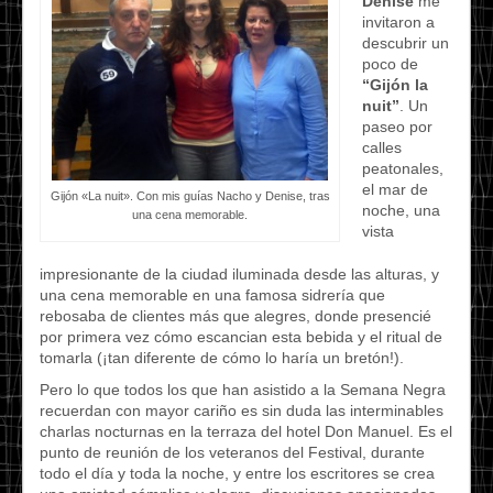
Denise
me
invitaron a
descubrir un
poco de
“Gijón la
nuit”
. Un
paseo por
calles
peatonales,
el mar de
Gijón «La nuit». Con mis guías Nacho y Denise, tras
noche, una
una cena memorable.
vista
impresionante de la ciudad iluminada desde las alturas, y
una cena memorable en una famosa sidrería que
rebosaba de clientes más que alegres, donde presencié
por primera vez cómo escancian esta bebida y el ritual de
tomarla (¡tan diferente de cómo lo haría un bretón!).
Pero lo que todos los que han asistido a la Semana Negra
recuerdan con mayor cariño es sin duda las interminables
charlas nocturnas en la terraza del hotel Don Manuel. Es el
punto de reunión de los veteranos del Festival, durante
todo el día y toda la noche, y entre los escritores se crea