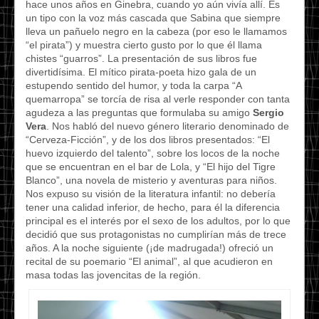
hace unos años en Ginebra, cuando yo aún vivía allí. Es
un tipo con la voz más cascada que Sabina que siempre
lleva un pañuelo negro en la cabeza (por eso le llamamos
“el pirata”) y muestra cierto gusto por lo que él llama
chistes “guarros”. La presentación de sus libros fue
divertidísima. El mítico pirata-poeta hizo gala de un
estupendo sentido del humor, y toda la carpa “A
quemarropa” se torcía de risa al verle responder con tanta
agudeza a las preguntas que formulaba su amigo
Sergio
Vera
. Nos habló del nuevo género literario denominado de
“Cerveza-Ficción”, y de los dos libros presentados: “El
huevo izquierdo del talento”, sobre los locos de la noche
que se encuentran en el bar de Lola, y “El hijo del Tigre
Blanco”, una novela de misterio y aventuras para niños.
Nos expuso su visión de la literatura infantil: no debería
tener una calidad inferior, de hecho, para él la diferencia
principal es el interés por el sexo de los adultos, por lo que
decidió que sus protagonistas no cumplirían más de trece
años. A la noche siguiente (¡de madrugada!) ofreció un
recital de su poemario “El animal”, al que acudieron en
masa todas las jovencitas de la región.