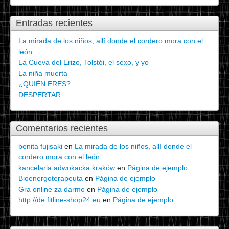
Entradas recientes
La mirada de los niños, allí donde el cordero mora con el
león
La Cueva del Erizo, Tolstói, el sexo, y yo
La niña muerta
¿QUIÉN ERES?
DESPERTAR
Comentarios recientes
bonita fujisaki
en
La mirada de los niños, allí donde el
cordero mora con el león
kancelaria adwokacka kraków
en
Página de ejemplo
Bioenergoterapeuta
en
Página de ejemplo
Gra online za darmo
en
Página de ejemplo
http://de.fitline-shop24.eu
en
Página de ejemplo