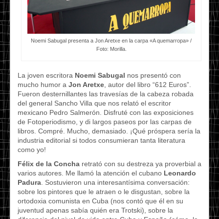
Noemi Sabugal presenta a Jon Aretxe en la carpa «A quemarropa» /
Foto: Morilla.
La joven escritora
Noemi Sabugal
nos presentó con
mucho humor a
Jon Aretxe
, autor del libro “612 Euros”.
Fueron desternillantes las travesías de la cabeza robada
del general Sancho Villa que nos relató el escritor
mexicano Pedro Salmerón. Disfruté con las exposiciones
de Fotoperiodismo, y di largos paseos por las carpas de
libros. Compré. Mucho, demasiado. ¡Qué próspera sería la
industria editorial si todos consumieran tanta literatura
como yo!
Félix de la Concha
retrató con su destreza ya proverbial a
varios autores. Me llamó la atención el cubano
Leonardo
Padura
. Sostuvieron una interesantísima conversación:
sobre los pintores que le atraen o le disgustan, sobre la
ortodoxia comunista en Cuba (nos contó que él en su
juventud apenas sabía quién era Trotski), sobre la