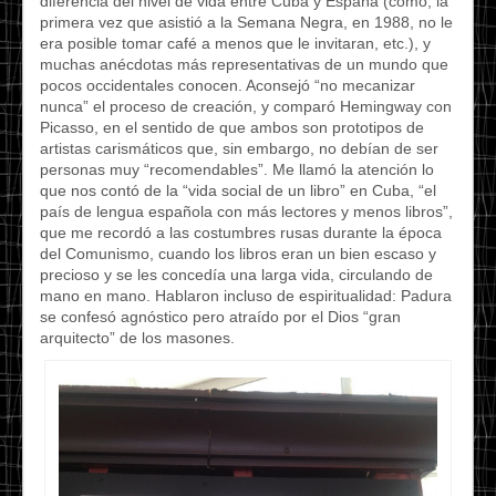
diferencia del nivel de vida entre Cuba y España (cómo, la
primera vez que asistió a la Semana Negra, en 1988, no le
era posible tomar café a menos que le invitaran, etc.), y
muchas anécdotas más representativas de un mundo que
pocos occidentales conocen. Aconsejó “no mecanizar
nunca” el proceso de creación, y comparó Hemingway con
Picasso, en el sentido de que ambos son prototipos de
artistas carismáticos que, sin embargo, no debían de ser
personas muy “recomendables”. Me llamó la atención lo
que nos contó de la “vida social de un libro” en Cuba, “el
país de lengua española con más lectores y menos libros”,
que me recordó a las costumbres rusas durante la época
del Comunismo, cuando los libros eran un bien escaso y
precioso y se les concedía una larga vida, circulando de
mano en mano. Hablaron incluso de espiritualidad: Padura
se confesó agnóstico pero atraído por el Dios “gran
arquitecto” de los masones.