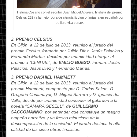
Helena Cosano con el escritor Juan Miguel Aguilera, finalista del premio
Celsius 232 (a la mejor obra de ciencia ficción o fantasía en español) por
su libro «La zona».
2.
PREMIO CELSIUS
En Gijón, a 12 de julio de 2013, reunido el jurado del
premio Celsius, formado por Julián Díez, Jesús Palacios y
Fernando Marías, deciden por unanimidad otorgar el
premio a “CENITAL”, de
EMILIO BUESO
. Firman: Jesús
Palacios, Jesús Díez y Fernando Marías.
3.
PREMIO DASHIEL HAMMETT
En Gijón, a 12 de julio de 2013, reunido el jurado del
premio Hammett, compuesto por D. Carlos Salem, D.
Gregorio Casamayor, D. Miguel Barrero y D. Ignacio del
Valle, decide por unanimidad conceder el galardón a la
novela “CÁMARA GESELL”, de
GUILLERMO
SACCOMANNO
, por entender que constituye un magno
empeño narrativo y un fresco minucioso de la
descomposición de la sociedad. El jurado destaca la alta
calidad de las cinco obras finalistas.