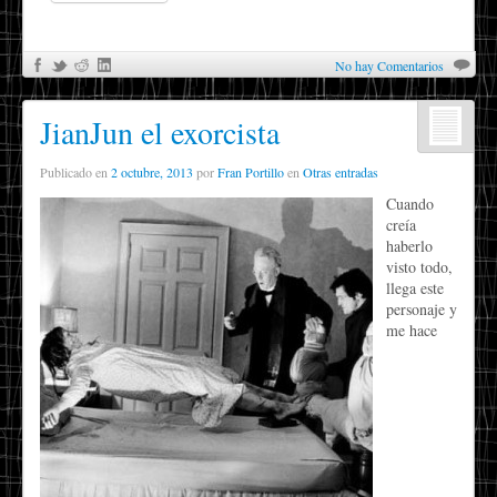
No hay Comentarios
JianJun el exorcista
Publicado en
2 octubre, 2013
por
Fran Portillo
en
Otras entradas
Cuando
creía
haberlo
visto todo,
llega este
personaje y
me hace