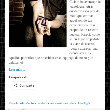
Cuánto ha avanzado la
tecnología. Atrás
quedaron esos pc’s de
mesa que emitían
aquel sonido tan
característico, más
propio de un reactor
nuclear. Parecía como
si, en lugar de pedirte
la clave de acceso,
fuera a aparecer una
cuenta atrás. ¿Y
aquellos portatiles que no cabían en el equipaje de mano y te
dejaban el
Leer más…
Comparte esto:
Compartir
Etiquetas:
adicción
,
fran portillo
,
futuro
,
móvil
,
smartphone
,
tecnología