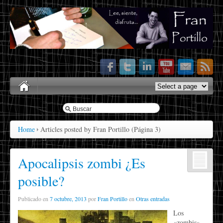
Home
Articles posted by Fran Portillo
(Página 3)
Apocalipsis zombi ¿Es
posible?
Publicado en
7 octubre, 2013
por
Fran Portillo
en
Otras entradas
Los
«zombis»