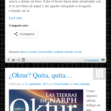
acerca a darme un beso. Echo el brazo hacia atrás arrastrando con
él la servilleta de papel y me agacho enseguida a recogerla,
evitando así su
Leer más…
Comparte esto:
Compartir
Etiquetas:
abuso
,
escritor
,
fran portillo
,
maltrato infantil
,
novela
1 Comentario
¿Oktur? Quita, quita…
Publicado en
21 septiembre, 2013
por
Fran Portillo
en
Otras entradas
Como
algunos
sabrán,
trabajo en
una