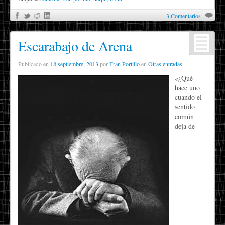
3 Comentarios
Escarabajo de Arena
Publicado en
18 septiembre, 2013
por
Fran Portillo
en
Otras entradas
«¿Qué
hace uno
cuando el
sentido
común
deja de