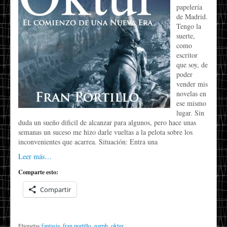
papelería
de Madrid.
Tengo la
suerte,
como
escritor
que soy, de
poder
vender mis
novelas en
ese mismo
lugar. Sin
duda un sueño dificil de alcanzar para algunos, pero hace unas
semanas un suceso me hizo darle vueltas a la pelota sobre los
inconvenientes que acarrea. Situación: Entra una
Leer más…
Comparte esto:
Compartir
Etiquetas:
fantasia
,
fran portillo
,
narph
,
oktur