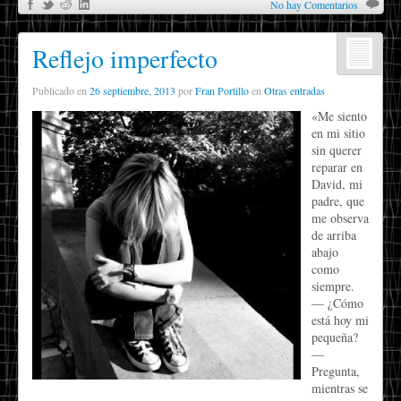
No hay Comentarios
Reflejo imperfecto
Publicado en
26 septiembre, 2013
por
Fran Portillo
en
Otras entradas
«Me siento
en mi sitio
sin querer
reparar en
David, mi
padre, que
me observa
de arriba
abajo
como
siempre.
— ¿Cómo
está hoy mi
pequeña?
—
Pregunta,
mientras se