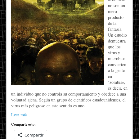
no son un
mero
producto
de la
fantasía.
Un estudio
demuestra
que los
virus y
microbios
convierten
a la gente
en
‘zombis»,
es decir, en
un individuo que no controla su comportamiento y obedece a una
voluntad ajena. Según un grupo de científicos estadounidenses, el
virus más peligroso en este sentido es uno
Leer más…
Comparte esto:
Compartir