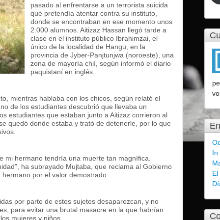
pasado al enfrentarse a un terrorista suicida
que pretendía atentar contra su instituto,
donde se encontraban en ese momento unos
2.000 alumnos. Aitizaz Hassan llegó tarde a
Cu
clase en el instituto público Ibrahimzai, el
único de la localidad de Hangu, en la
provincia de Jyber-Panjtunjwa (noroeste), una
zona de mayoría chií, según informó el diario
paquistaní en inglés.
pe
vo
o, mientras hablaba con los chicos, según relató el
no de los estudiantes descubrió que llevaba un
s estudiantes que estaban junto a Aitizaz corrieron al
e se quedó donde estaba y trató de detenerle, por lo que
En
sivos.
Od
In
 mi hermano tendría una muerte tan magnífica.
Ma
anidad”, ha subrayado Mujtaba, que reclama al Gobierno
El
 hermano por el valor demostrado.
Dí
cidas por parte de estos sujetos desaparezcan, y no
es, para evitar una brutal masacre en la que habrían
Co
los mujeres y niños.