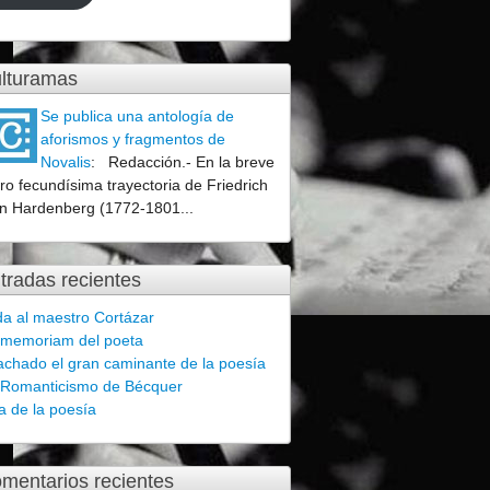
lturamas
Se publica una antología de
aforismos y fragmentos de
Novalis
:
Redacción.- En la breve
ro fecundísima trayectoria de Friedrich
n Hardenberg (1772-1801...
tradas recientes
a al maestro Cortázar
 memoriam del poeta
chado el gran caminante de la poesía
 Romanticismo de Bécquer
a de la poesía
mentarios recientes