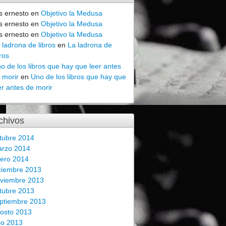
is ernesto
en
Objetivo la Medusa
is ernesto
en
Objetivo la Medusa
is ernesto
en
Objetivo la Medusa
 ladrona de libros
en
La ladrona de
bros
o de los libros que hay que leer antes
 morir
en
Uno de los libros que hay que
er antes de morir
chivos
tubre 2014
rzo 2014
ero 2014
ciembre 2013
viembre 2013
tubre 2013
ptiembre 2013
osto 2013
lio 2013