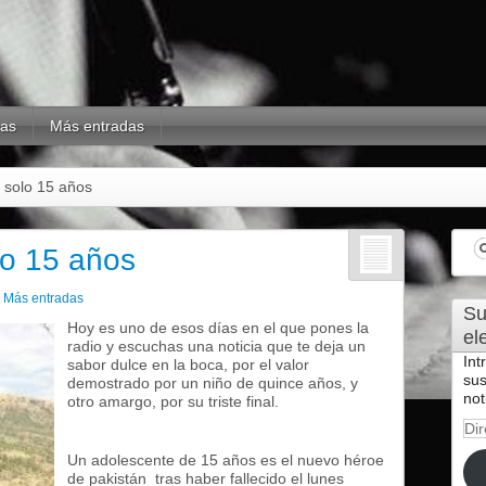
mas
Más entradas
 solo 15 años
lo 15 años
n
Más entradas
Su
Hoy es uno de esos días en el que pones la
el
radio y escuchas una noticia que te deja un
Int
sabor dulce en la boca, por el valor
sus
demostrado por un niño de quince años, y
not
otro amargo, por su triste final.
Dir
de
Un adolescente de 15 años es el nuevo héroe
cor
de pakistán tras haber fallecido el lunes
ele