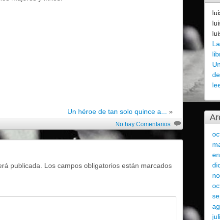
lu
lu
lu
La
li
Un
de
le
Un héroe de tan solo quince a...
»
Ar
No hay Comentarios
oc
ma
en
di
erá publicada.
Los campos obligatorios están marcados
no
oc
se
ag
ju