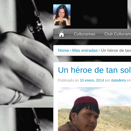
Culturamas
Club Cultura
Home
Más entradas
Un héroe de tan
Un héroe de tan so
Publicado en
10 enero, 2014
por
daliaferry
e