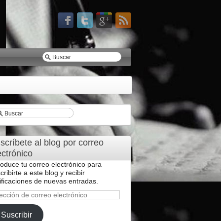
scríbete al blog por correo
ectrónico
roduce tu correo electrónico para
cribirte a este blog y recibir
ificaciones de nuevas entradas.
ección
reo
Suscribir
ctrónico