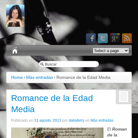
Home
Más entradas
Romance de la Edad Media
Romance de la Edad
Media
Publicado en
31 agosto, 2013
por
daliaferry
en
Más entradas
El
Roman
de la