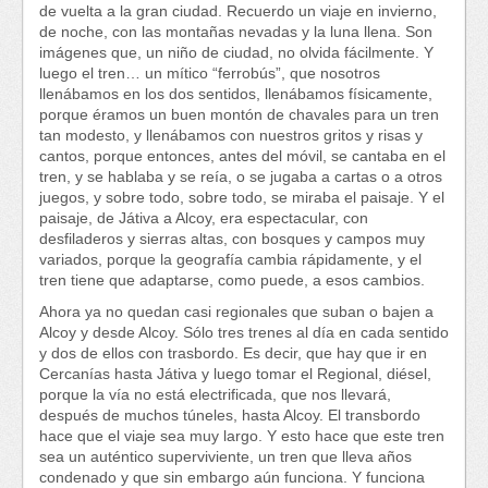
de vuelta a la gran ciudad. Recuerdo un viaje en invierno,
de noche, con las montañas nevadas y la luna llena. Son
imágenes que, un niño de ciudad, no olvida fácilmente. Y
luego el tren… un mítico “ferrobús”, que nosotros
llenábamos en los dos sentidos, llenábamos físicamente,
porque éramos un buen montón de chavales para un tren
tan modesto, y llenábamos con nuestros gritos y risas y
cantos, porque entonces, antes del móvil, se cantaba en el
tren, y se hablaba y se reía, o se jugaba a cartas o a otros
juegos, y sobre todo, sobre todo, se miraba el paisaje. Y el
paisaje, de Játiva a Alcoy, era espectacular, con
desfiladeros y sierras altas, con bosques y campos muy
variados, porque la geografía cambia rápidamente, y el
tren tiene que adaptarse, como puede, a esos cambios.
Ahora ya no quedan casi regionales que suban o bajen a
Alcoy y desde Alcoy. Sólo tres trenes al día en cada sentido
y dos de ellos con trasbordo. Es decir, que hay que ir en
Cercanías hasta Játiva y luego tomar el Regional, diésel,
porque la vía no está electrificada, que nos llevará,
después de muchos túneles, hasta Alcoy. El transbordo
hace que el viaje sea muy largo. Y esto hace que este tren
sea un auténtico superviviente, un tren que lleva años
condenado y que sin embargo aún funciona. Y funciona