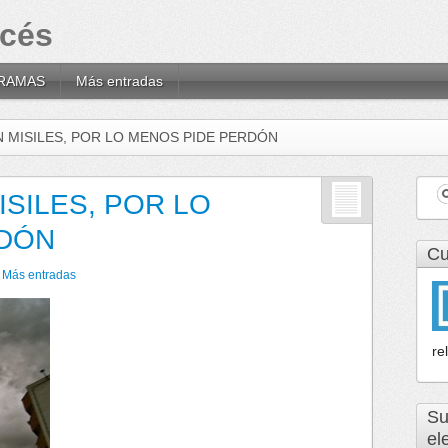
ncés
RAMAS
Más entradas
N MISILES, POR LO MENOS PIDE PERDÓN
ISILES, POR LO
RDÓN
Cu
n
Más entradas
re
Su
el