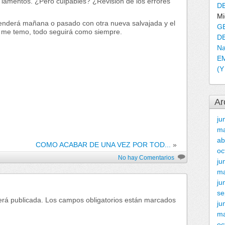
 lamentos. ¿Pero culpables? ¿Revisión de los errores
DE
Mi
prenderá mañana o pasado con otra nueva salvajada y el
G
 me temo, todo seguirá como siempre.
DE
Na
E
(
Ar
ju
m
ab
COMO ACABAR DE UNA VEZ POR TOD...
»
oc
No hay Comentarios
ju
m
ju
se
erá publicada.
Los campos obligatorios están marcados
ju
ma
oc