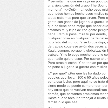
Y permítanme que me vaya un poco por 
una vieja canción del grupo The Sound, 
memoria): «¿Quién ha hecho esos misil
que todos hemos hecho esos misiles (
todos sabemos para qué sirven. Pero 
gente con ganas de jugar a la guerra, 
que no tiene nada mejor que hacer que
estamos muy lejos de esa gente peligr
nada. Pero sí pasa, mira tú por donde,
cualquier cosa en cualquier parte del 
otro lado del mundo. Y sé lo que digo, 
de trabajo coge ese avión dos veces a
Kuala Lumpur, porque la globalización 
trabajo. Y no lo coge mucho, pero lo co
que nadie quiere estar. Por suerte aho
Pero otros sí están. Y no tenían por qu
se pone a jugar a la guerra con misiles
¿Y por qué? ¿Por qué les ha dado por j
pueblos que llevan 100 ó 50 años pelea
pena esa lucha, pero aquí no se trata d
cierto modo se puede comprender: por e
hay otros que se vuelven nacionalistas 
demás, que bastantes problemas tenem
Hasta que te toca ir a trabajar a Kual
familia o lo que sea.