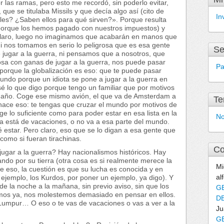
las ramas, pero esto me recordó, sin poderlo evitar,
que se titulaba Missils y que decía algo así (cito de
In
es? ¿Saben ellos para qué sirven?». Porque resulta
porque los hemos pagado con nuestros impuestos) y
claro, luego no imaginamos que acabarán en manos que
ni nos tomamos en serio lo peligrosa que es esa gente
Se
 jugar a la guerra, ni pensamos que a nosotros, que
osa con ganas de jugar a la guerra, nos puede pasar
Pa
 porque la globalización es eso: que te puede pasar
mundo porque un idiota se pone a jugar a la guerra en
sé lo que digo porque tengo un familiar que por motivos
l año. Coge ese mismo avión, el que va de Amsterdam a
Te
hace eso: te tengas que cruzar el mundo por motivos de
ge lo suficiente como para poder estar en esa lista en la
No
ra está de vacaciones, o no va a esa parte del mundo.
é estar. Pero claro, eso que se lo digan a esa gente que
 como si fueran tirachinas.
Co
ugar a la guerra? Hay nacionalismos históricos. Hay
ndo por su tierra (otra cosa es si realmente merece la
Mi
e eso, la cuestión es que su lucha es conocida y en
al
jemplo, los Kurdos, por poner un ejemplo, ya digo). Y
de la noche a la mañana, sin previo aviso, sin que los
G
os ya, nos molestemos demasiado en pensar en ellos.
DE
a Lumpur… O eso o te vas de vacaciones o vas a ver a la
Ju
G