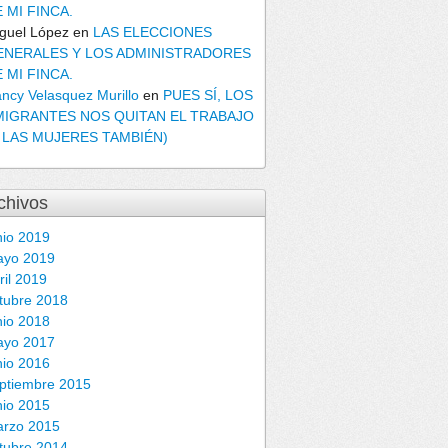
 MI FINCA.
guel López
en
LAS ELECCIONES
ENERALES Y LOS ADMINISTRADORES
 MI FINCA.
ncy Velasquez Murillo
en
PUES SÍ, LOS
MIGRANTES NOS QUITAN EL TRABAJO
Y LAS MUJERES TAMBIÉN)
chivos
nio 2019
ayo 2019
ril 2019
tubre 2018
nio 2018
ayo 2017
nio 2016
ptiembre 2015
nio 2015
rzo 2015
tubre 2014