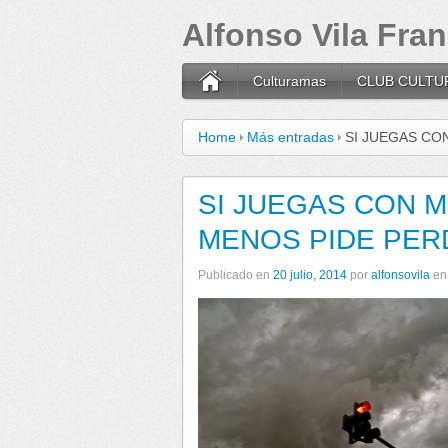
Alfonso Vila Fra
Culturamas
CLUB CULTU
Home
Más entradas
SI JUEGAS CO
SI JUEGAS CON M
MENOS PIDE PE
Publicado en
20 julio, 2014
por
alfonsovila
e