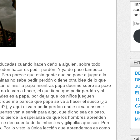
Int
sus
not
Dir
de
cor
ele
En
ducadas cuando hacen daño a alguien, sobre todo
ueden hacer es pedir perdón. Y ya de paso tampoco
D
 Pero parece que esta gente que se pone a jugar a la
D
hinas no sabe pedir perdón o tiene otra idea de lo que
uitan el misil a papá mientras papá duerme sobre su pozo
J
 no lo van a hacer, el que tiene que pedir perdón y al
E
ades es a papá, por dejar que los niños jueguen
T
porqué me parece que papá se va a hacer el sueco (¿o
C
?), y aquí ni va a pedir perdón nadie ni va a asumir
uertes van a servir para algo, que dicho sea de paso,
U
 no pierde la esperanza de que los hombres aprenden
M
 se den cuenta de lo imbéciles y gilipollas que son. Pero
. Por lo visto la única lección que aprendemos es como
Mi