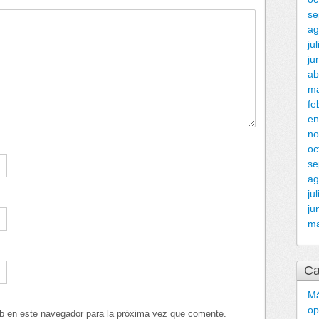
se
ag
ju
ju
ab
ma
fe
en
no
oc
se
ag
ju
ju
m
Ca
Má
op
eb en este navegador para la próxima vez que comente.