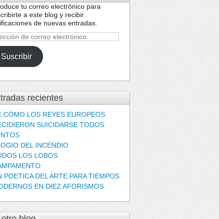
roduce tu correo electrónico para
cribirte a este blog y recibir
ificaciones de nuevas entradas.
ección
reo
Suscribir
ctrónico
tradas recientes
E CÓMO LOS REYES EUROPEOS
ECIDIERON SUICIDARSE TODOS
UNTOS
LOGIO DEL INCENDIO
ODOS LOS LOBOS
AMPAMENTO
N POETICA DEL ARTE PARA TIEMPOS
ODERNOS EN DIEZ AFORISMOS
 otro blog