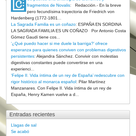
fragmentos de Novalis
:
Redacción.- En la breve
pero fecundísima trayectoria de Friedrich von
Hardenberg (1772-1801...
La Sagrada Familia es un coñazo
:
ESPAÑA EN SORDINA
LA SAGRADA FAMILIA ES UN COÑAZO Por Antonio Costa
Gómez Gaudí tiene cos...
‘¿Qué puedo hacer si me duele la barriga?’ ofrece
esperanza para quienes conviven con problemas digestivos
persistentes
:
Alejandra Sánchez. Convivir con molestias
digestivas constantes puede convertirse en una
experienci...
‘Felipe II. Vida íntima de un rey de España’ redescubre con
rigor histórico al monarca español
:
Pilar Martínez
Manzanares. Con Felipe II. Vida íntima de un rey de
España, Henry Kamen vuelve a d...
Entradas recientes
Llagas de sal
Se acabó