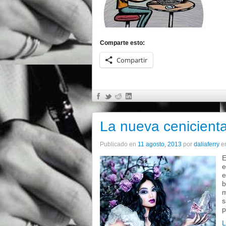
Comparte esto:
Compartir
La nueva cenicient
Publicado en
11 agosto, 2013
por
daliaferry
e
E
e
e
b
m
s
p