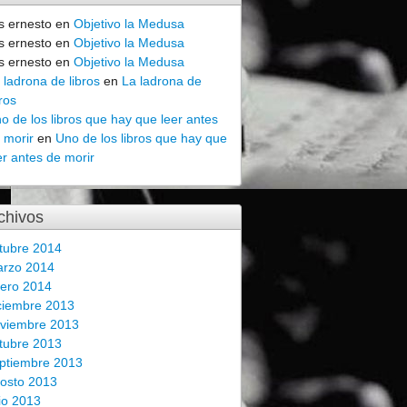
is ernesto
en
Objetivo la Medusa
is ernesto
en
Objetivo la Medusa
is ernesto
en
Objetivo la Medusa
 ladrona de libros
en
La ladrona de
bros
o de los libros que hay que leer antes
 morir
en
Uno de los libros que hay que
er antes de morir
chivos
tubre 2014
rzo 2014
ero 2014
ciembre 2013
viembre 2013
tubre 2013
ptiembre 2013
osto 2013
lio 2013