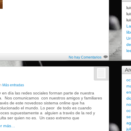
lu
lu
lu
La
li
Un
de
le
No hay Comentarios
Ar
oc
n
Más entradas
ma
en
 en día las redes sociales forman parte de nuestra
a. Nos comunicamos con nuestros amigos y familiares
di
ravés de este novedoso sistema online que ha
no
olucionado el mundo. Lo peor de todo es cuando
oc
oces supuestamente a alguien a través de la red y
se
ulta ser quien no es. Un caso extremo que
ag
er más…
ju