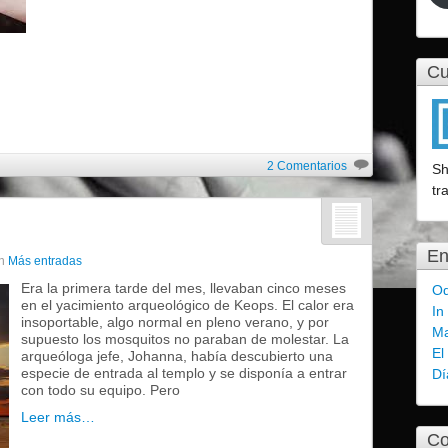
Cu
2 Comentarios
Sh
tr
En
n
Más entradas
Era la primera tarde del mes, llevaban cinco meses
Od
en el yacimiento arqueológico de Keops. El calor era
In
insoportable, algo normal en pleno verano, y por
Ma
supuesto los mosquitos no paraban de molestar. La
El
arqueóloga jefe, Johanna, había descubierto una
especie de entrada al templo y se disponía a entrar
Dí
con todo su equipo. Pero
Leer más…
Co