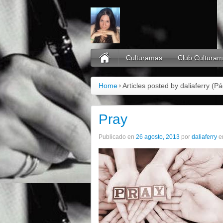
Culturamas
Club Cultura
Home
Articles posted by daliaferry
(Pá
Pray
Publicado en
26 agosto, 2013
por
daliaferry
e