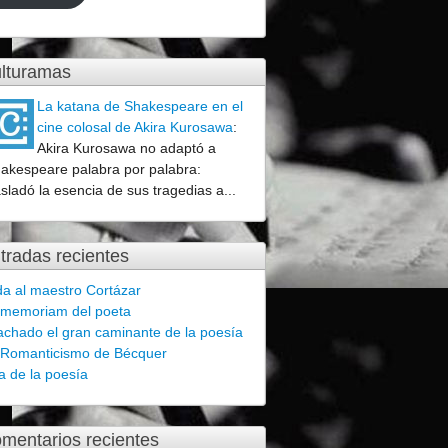
lturamas
La katana de Shakespeare en el
cine colosal de Akira Kurosawa
:
Akira Kurosawa no adaptó a
akespeare palabra por palabra:
asladó la esencia de sus tragedias a...
tradas recientes
a al maestro Cortázar
 memoriam del poeta
chado el gran caminante de la poesía
 Romanticismo de Bécquer
a de la poesía
mentarios recientes