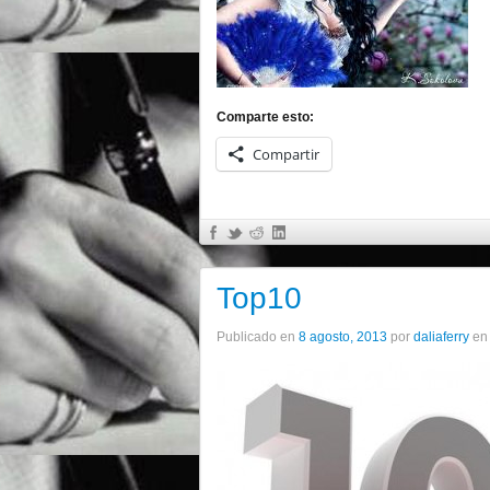
Comparte esto:
Compartir
Top10
Publicado en
8 agosto, 2013
por
daliaferry
e