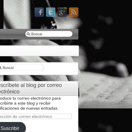
scríbete al blog por correo
ectrónico
roduce tu correo electrónico para
cribirte a este blog y recibir
ificaciones de nuevas entradas.
ección
reo
Suscribir
ctrónico