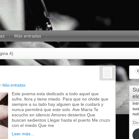
mas
Más entradas
gina 4)
n
Más entradas
Su
Este poema esta dedicado a todo aquel que
el
sufre, llora y tiene miedo. Para que no olvide que
Int
siempre a su lado hay alguien que le cuidará y
sus
nunca permitirá que este solo. Ave María Te
not
escucho en silencio Amores desiertos Que
buscan sedientos Llegar hasta el puerto Me cruzo
Dir
con el miedo Que me
de
cor
Leer más…
ele