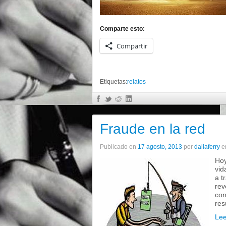
Comparte esto:
Compartir
Etiquetas:
relatos
Fraude en la red
Publicado en
17 agosto, 2013
por
daliaferry
e
Hoy
vid
a t
rev
con
res
Le