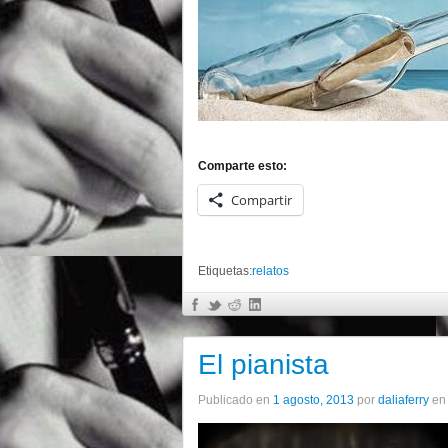
Comparte esto:
Compartir
Etiquetas:
relatos
El pianista
Publicado en
1 agosto, 2013
por
daliaferry
e