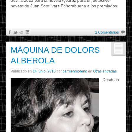
Sevilla 2013 para la novela Ajedrez para un detective
novato de Juan Soto Ivars Enhorabuena a los premiados.
2 Comentarios
MÁQUINA DE DOLORS
ALBEROLA
Publicado en
14 junio, 2013
por
carmenmoreno
en
Otras entradas
Desde la