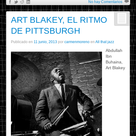
No hay Comentarios
ART BLAKEY, EL RITMO
DE PITTSBURGH
Publicado en
11 junio, 2013
por
carmenmoreno
en
All that jazz
Abdullah
Ibn
Buhaina,
Art Blakey