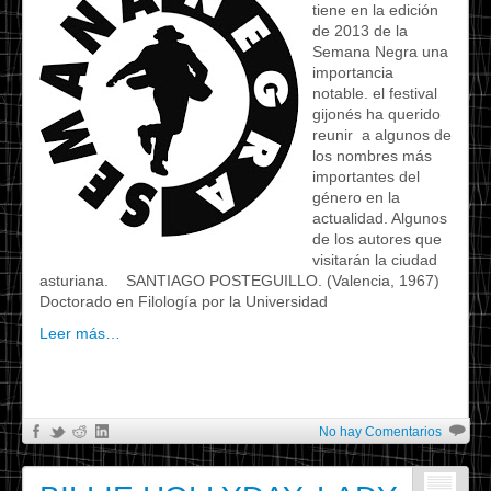
tiene en la edición
de 2013 de la
Semana Negra una
importancia
notable. el festival
gijonés ha querido
reunir a algunos de
los nombres más
importantes del
género en la
actualidad. Algunos
de los autores que
visitarán la ciudad
asturiana. SANTIAGO POSTEGUILLO. (Valencia, 1967)
Doctorado en Filología por la Universidad
Leer más…
No hay Comentarios