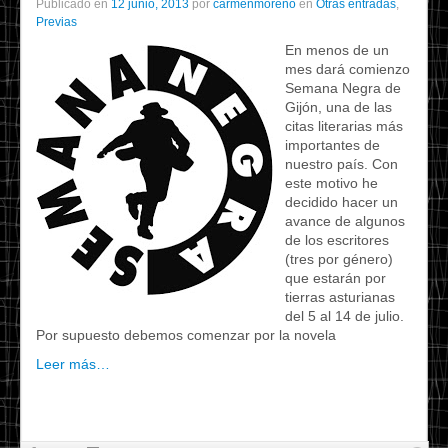
Publicado en
12 junio, 2013
por
carmenmoreno
en
Otras entradas
,
Previas
En menos de un
mes dará comienzo
Semana Negra de
Gijón, una de las
citas literarias más
importantes de
nuestro país. Con
este motivo he
decidido hacer un
avance de algunos
de los escritores
(tres por género)
que estarán por
tierras asturianas
del 5 al 14 de julio.
Por supuesto debemos comenzar por la novela
Leer más…