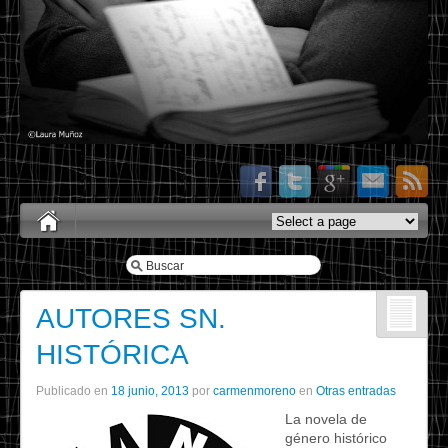
AUTORES SN.
HISTÓRICA
Publicado en
18 junio, 2013
por
carmenmoreno
en
Otras entradas
La novela de
género histórico