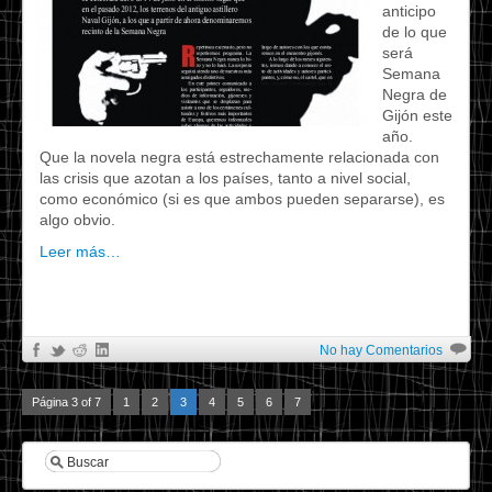
anticipo
de lo que
será
Semana
Negra de
Gijón este
año.
Que la novela negra está estrechamente relacionada con
las crisis que azotan a los países, tanto a nivel social,
como económico (si es que ambos pueden separarse), es
algo obvio.
Leer más…
No hay Comentarios
Página 3 of 7
1
2
3
4
5
6
7