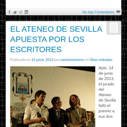
No hay Comentarios
EL ATENEO DE SEVILLA
APUESTA POR LOS
ESCRITORES
Publicado en
15 junio, 2013
por
carmenmoreno
en
Otras entradas
Ayer, 14
de junio
de 2013,
el jurado
del
Ateneo
de Sevilla
falló el
premio a
sus dos