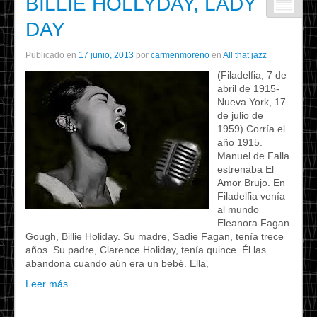
BILLIE HOLLYDAY, LADY
DAY
Publicado en
17 junio, 2013
por
carmenmoreno
en
All that jazz
(Filadelfia, 7 de
abril de 1915-
Nueva York, 17
de julio de
1959) Corría el
año 1915.
Manuel de Falla
estrenaba El
Amor Brujo. En
Filadelfia venía
al mundo
Eleanora Fagan
Gough, Billie Holiday. Su madre, Sadie Fagan, tenía trece
años. Su padre, Clarence Holiday, tenía quince. Él las
abandona cuando aún era un bebé. Ella,
Leer más…