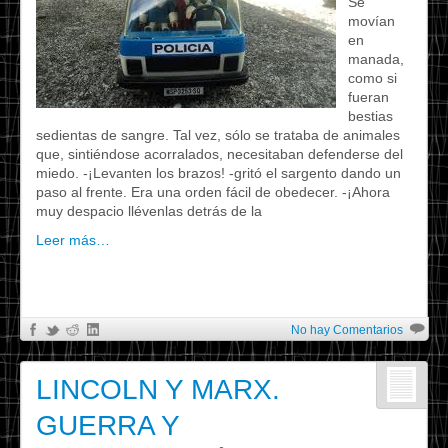
Se
movían
en
manada,
como si
fueran
bestias
sedientas de sangre. Tal vez, sólo se trataba de animales
que, sintiéndose acorralados, necesitaban defenderse del
miedo. -¡Levanten los brazos! -gritó el sargento dando un
paso al frente. Era una orden fácil de obedecer. -¡Ahora
muy despacio llévenlas detrás de la
Leer más…
No hay Comentarios
LINCOLN Y MARX.
GUERRA Y