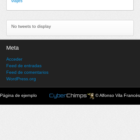
viajes
No tweets to display
Meta
Acceder
Feed de entradas
Feed de comentarios
WordPress.org
Página de ejemplo
© Alfonso Vila Francés