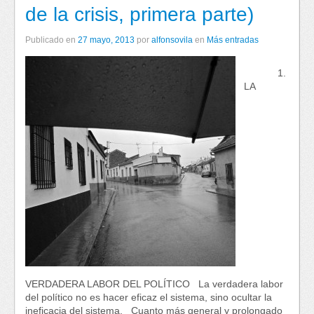
de la crisis, primera parte)
Publicado en
27 mayo, 2013
por
alfonsovila
en
Más entradas
1.
LA
VERDADERA LABOR DEL POLÍTICO La verdadera labor
del político no es hacer eficaz el sistema, sino ocultar la
ineficacia del sistema. Cuanto más general y prolongado